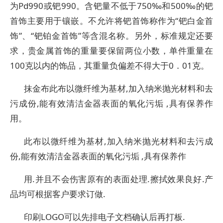
为Pd990或钯990。含钯量不低于750‰和500‰的钯
首饰主要用于镶嵌。不允许将钯首饰称作为“钯白金首
饰”、“钯铂金首饰”等含混名称。另外，标准规定还要
求，贵金属首饰的重量要保留两位小数，单件重量在
100克以内的饰品，其重量负偏差不得大于0．01克。
抹金布此布以微纤维为基材,加入纳米抛光材料和去
污成份,能有效清洁金器表面的氧化污垢 ,具有保养作
用。
此布以微纤维为基材,加入纳米抛光材料和去污成
份,能有效清洁金器表面的氧化污垢 ,具有保养作
用.并且不会伤害原有的表面处理.擦拭效果良好.产
品均可根据客户要求订做.
印刷LOGO可以先排电子文档确认后再打板.