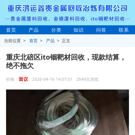
首页
产品
分类
知识
问答
联系
当前位置 >
首页
>
产品
> 正文
重庆北碚区ito铟靶材回收，现款结算，
绝不拖欠
面议
价格：
2026-04-16 14:07:01 2649次浏览