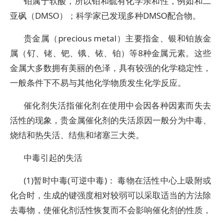
铂属于软酸，所以铂和硫有化学亲和性，例如和二
亚砜（DMSO）；科学家已发现多种DMSO配合物。
贵金属（precious metal）主要指金、银和铂族金
属（钌、铑、钯、锇、铱、铂）等8种金属元素。这些
金属大多数拥有美丽的色泽，具有较强的化学稳定性，
一般条件下不易与其他化学物质发生化学反应。
催化剂失活指催化剂在使用中会因各种因素而失去
活性的现象，贵金属催化剂的失活原因一般分为中毒、
烧结和热失活、结焦和堵塞三大类。
中毒引起的失活
(1)暂时中毒(可逆中毒)： 毒物在活性中心上吸附或
化合时，生成的键强度相对较弱可以采取适当的方法除
去毒物，使催化剂活性恢复而不会影响催化剂的性质，