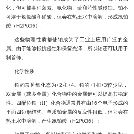
化，但可被各种卤素、氰化物、硫和苛性碱侵蚀。铂不
可溶于氢氯酸和硝酸，但会在热王水中溶解，形成氯铂
酸（H2PtCl6）。
这些物理性质都使铂成为了工业上应用广泛的金
属。由于能够抵抗侵蚀和保留光泽，所以铂还可以用于
制首饰。
化学性质
铂的常见氧化态为+2和+4。铂的+1和+3较少见，
双金属（或多金属）化合物中的金属键可以提高其稳定
性。四配位铂（II）化合物通常具有由16个电子形成的
平面四边形结构。单质铂金属的反应性很低，但它会在
热王水中溶解，产生氯铂酸（H2PtCl6）：