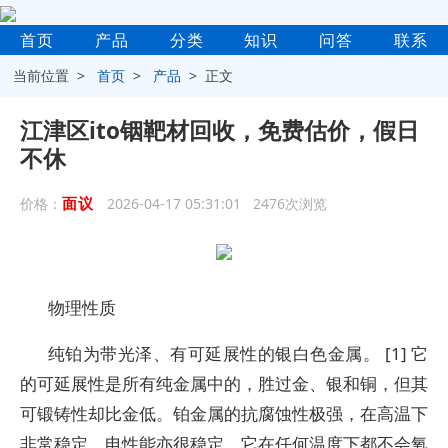
首页
产品
分类
知识
问答
联系
当前位置 >
首页
>
产品
> 正文
江津区ito铟靶材回收，免费估价，假日
不休
面议
价格：
2026-04-17 05:31:01 2476次浏览
物理性质
纯铂为带光泽、有可延展性的银白色金属。 [1] 它
的可延展性是所有纯金属中的，胜过金、银和铜，但其
可锻铸性却比金低。铂金属的抗腐蚀性极强，在高温下
非常稳定，电性能亦很稳定。它在任何温度下都不会氧